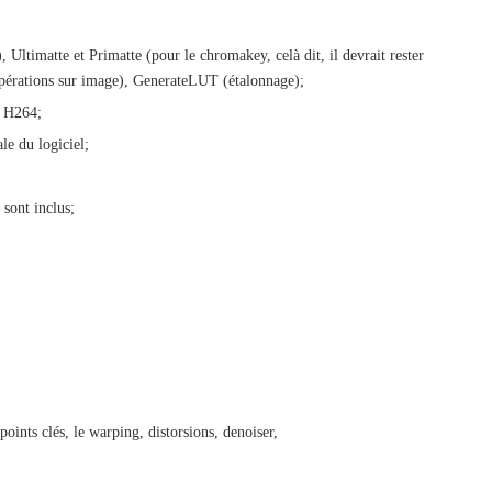
Ultimatte et Primatte (pour le chromakey, celà dit, il devrait rester
’opérations sur image), GenerateLUT (étalonnage);
t H264;
le du logiciel;
 sont inclus;
 points clés, le warping, distorsions, denoiser,