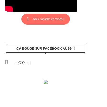
Mes conseils en vidéo !
ÇA BOUGE SUR FACEBOOK AUSSI !
.:: GaOu ::.