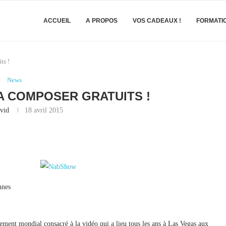
ACCUEIL
A PROPOS
VOS CADEAUX !
FORMATI
ts !
News
IA COMPOSER GRATUITS !
vid
18 avril 2015
nnes
énement mondial consacré à la vidéo qui a lieu tous les ans à Las Vegas aux