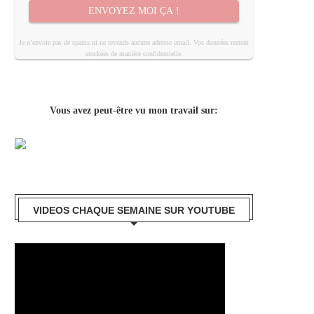
ENVOYEZ MOI ÇA !
Je n’envoie pas de spams ni ne revends aucune adresse email. Vos données restent
stockées de manière confidentielle.
Vous avez peut-être vu mon travail sur:
VIDEOS CHAQUE SEMAINE SUR YOUTUBE