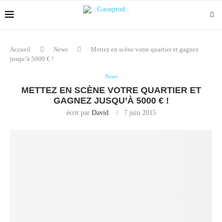
Accueil
News
Mettez en scène votre quartier et gagnez
jusqu’à 5000 € !
News
METTEZ EN SCÈNE VOTRE QUARTIER ET
GAGNEZ JUSQU’À 5000 € !
écrit par
David
7 juin 2015