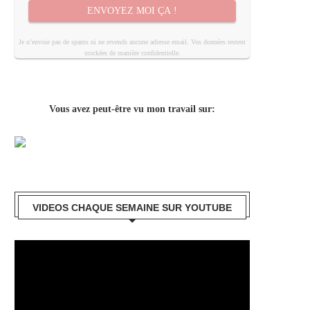
ENVOYEZ MOI ÇA !
Je n’envoie pas de spams ni ne revends aucune adresse email. Vos données restent
stockées de manière confidentielle.
Vous avez peut-être vu mon travail sur:
VIDEOS CHAQUE SEMAINE SUR YOUTUBE