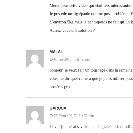
Merci pour cette vidéo qui était très intéressante.
Je possède un rig épaule qui me pose problème. En 
d’environ 5kg mais le contrepoids ne fait qu’un k
Auriez-vous une solution ?
MALAL
6 mars 2017 - 8 h 42 min
bonjour. je veux fair un tournage dans la semaine
vous me dir quel caméra que je puiss utiliser pou
caméras pro
GAROUA
25 février 2017 - 8 h 35 min
David j’aimerai savoir quels logiciels il faut ut