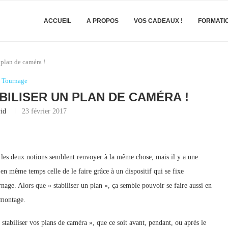
ACCUEIL
A PROPOS
VOS CADEAUX !
FORMATI
 plan de caméra !
Tournage
ABILISER UN PLAN DE CAMÉRA !
id
23 février 2017
les deux notions semblent renvoyer à la même chose, mais il y a une
a en même temps celle de le faire grâce à un dispositif qui se fixe
rnage. Alors que « stabiliser un plan », ça semble pouvoir se faire aussi en
 montage.
stabiliser vos plans de caméra », que ce soit avant, pendant, ou après le