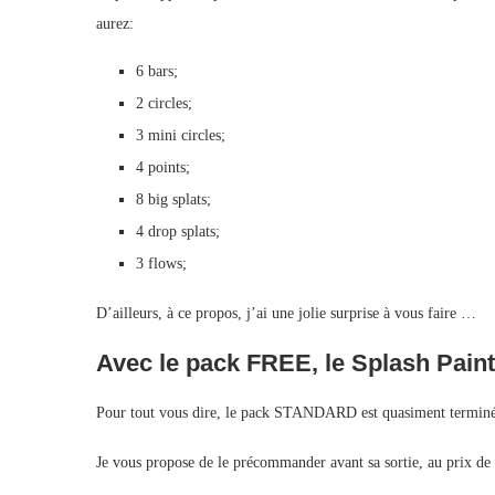
aurez:
6 bars;
2 circles;
3 mini circles;
4 points;
8 big splats;
4 drop splats;
3 flows;
D’ailleurs, à ce propos, j’ai une jolie surprise à vous faire …
Avec le pack FREE, le Splash Pain
Pour tout vous dire, le pack STANDARD est quasiment terminé, 
Je vous propose de le précommander avant sa sortie, au prix de