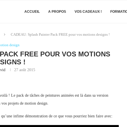
ACCUEIL
A PROPOS
VOS CADEAUX !
FORMATI
CADEAU: Splash Painter Pack FREE pour vos motions designs !
otion design
 PACK FREE POUR VOS MOTIONS
SIGNS !
vid
27 août 2015
 voilà ! Le pack de tâches de peintures animées est là dans sa version
s vos projets de motion design.
t qu’une infime démonstration de ce que vous pourriez bien faire avec: