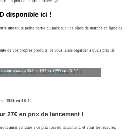
ttre un peu de temps à arriver 😉
disponible ici !
ttre une toute petite partie du pack sur une place de marché en ligne de
nte de vos propres produits. Je vous laisse regarder à quels prix ils
ns sont vendues 49$ en HD, et 199$ en 4K !!!
, et 199$ en 4K !!
r 27€ en prix de lancement !
t aussi vendues à ce prix lors du lancement, et vous les recevrez