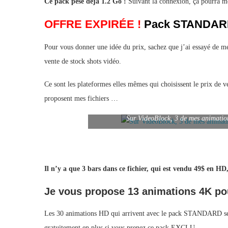
Ce pack pèse déjà 1.2 Go !
Suivant la connexion, ça pourra me
OFFRE EXPIRÉE !
Pack STANDARD 
Pour vous donner une idée du prix, sachez que j’ai essayé de me
vente de stock shots vidéo.
Ce sont les plateformes elles mêmes qui choisissent le prix de ve
proposent mes fichiers …
Sur VideoBlock, 3 de mes animatio
Il n’y a que 3 bars dans ce fichier, qui est vendu 49$ en HD
Je vous propose 13 animations 4K pou
Les 30 animations HD qui arrivent avec le pack STANDARD seron
gratuitement en plus si vous prenez ce pack EXCLU.