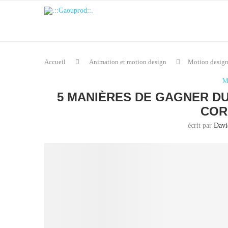
Accueil
Animation et motion design
Motion desig
M
5 MANIÈRES DE GAGNER DU
COR
écrit par
Davi