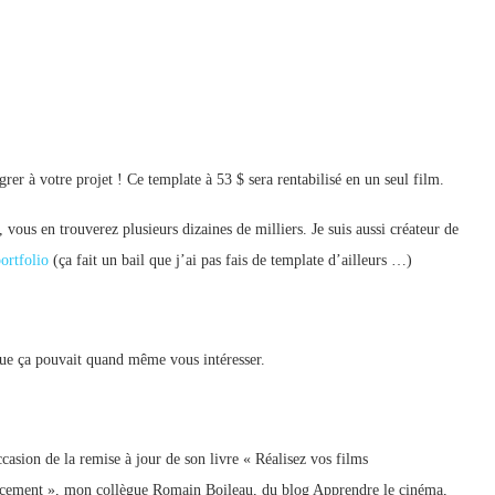
égrer à votre projet ! Ce template à 53 $ sera rentabilisé en un seul film.
 vous en trouverez plusieurs dizaines de milliers. Je suis aussi créateur de
ortfolio
(ça fait un bail que j’ai pas fais de template d’ailleurs …)
t que ça pouvait quand même vous intéresser.
ccasion de la remise à jour de son livre « Réalisez vos films
acement », mon collègue Romain Boileau, du blog Apprendre le cinéma,