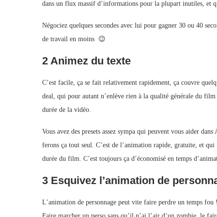
dans un flux massif d’informations pour la plupart inutiles, et 
Négociez quelques secondes avec lui pour gagner 30 ou 40 secon
de travail en moins 😉
2 Animez du texte
C’est facile, ça se fait relativement rapidement, ça couvre quelq
deal, qui pour autant n’enlève rien à la qualité générale du film si
durée de la vidéo.
Vous avez des presets assez sympa qui peuvent vous aider dans 
ferons ça tout seul. C’est de l’animation rapide, gratuite, et qui
durée du film. C’est toujours ça d’économisé en temps d’animat
3 Esquivez l’animation de personn
L’animation de personnage peut vite faire perdre un temps fou 
Faire marcher un perso sans qu’il n’ai l’air d’un zombie, le fair