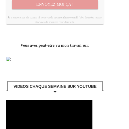
ENVOYEZ MOI ÇA !
Je n’envoie pas de spams ni ne revends aucune adresse email. Vos données restent
stockées de manière confidentielle.
Vous avez peut-être vu mon travail sur:
VIDEOS CHAQUE SEMAINE SUR YOUTUBE