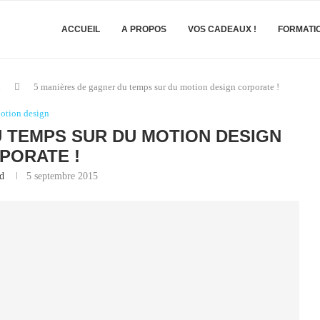
ACCUEIL
A PROPOS
VOS CADEAUX !
FORMATI
n
5 manières de gagner du temps sur du motion design corporate !
otion design
 TEMPS SUR DU MOTION DESIGN
PORATE !
d
5 septembre 2015