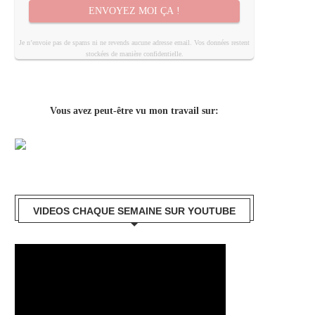
ENVOYEZ MOI ÇA !
Je n’envoie pas de spams ni ne revends aucune adresse email. Vos données restent
stockées de manière confidentielle.
Vous avez peut-être vu mon travail sur:
VIDEOS CHAQUE SEMAINE SUR YOUTUBE