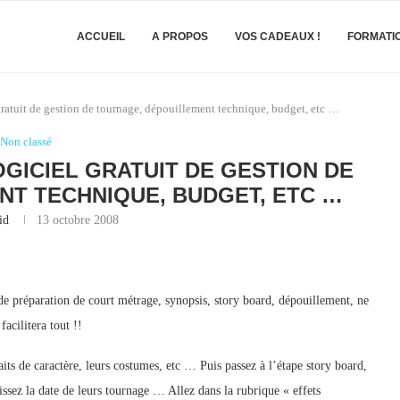
ACCUEIL
A PROPOS
VOS CADEAUX !
FORMATI
gratuit de gestion de tournage, dépouillement technique, budget, etc …
Non classé
OGICIEL GRATUIT DE GESTION DE
T TECHNIQUE, BUDGET, ETC …
id
13 octobre 2008
 de préparation de court métrage, synopsis, story board, dépouillement, ne
facilitera tout !!
raits de caractère, leurs costumes, etc … Puis passez à l’étape story board,
issez la date de leurs tournage … Allez dans la rubrique « effets