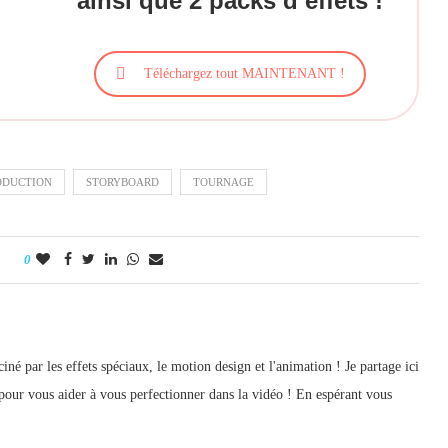
ainsi que 2 packs d’effets !
Téléchargez tout MAINTENANT !
ODUCTION
STORYBOARD
TOURNAGE
0
iné par les effets spéciaux, le motion design et l'animation ! Je partage ici
pour vous aider à vous perfectionner dans la vidéo ! En espérant vous